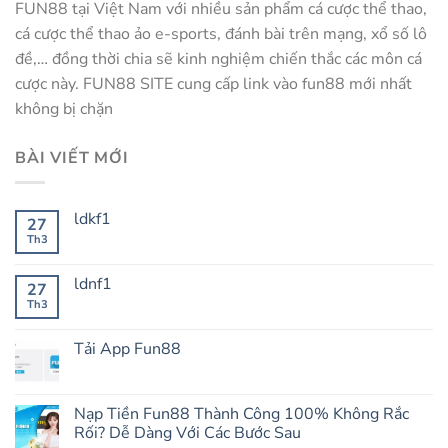
FUN88 tại Việt Nam với nhiều sản phẩm cá cược thể thao,
cá cược thể thao ảo e-sports, đánh bài trên mạng, xổ số lô
đề,… đồng thời chia sẽ kinh nghiệm chiến thắc các môn cá
cược này. FUN88 SITE cung cấp link vào fun88 mới nhất
không bị chặn
BÀI VIẾT MỚI
ldkf1
27
Th3
ldnf1
27
Th3
Tải App Fun88
Nạp Tiền Fun88 Thành Công 100% Không Rắc
Rối? Dễ Dàng Với Các Bước Sau