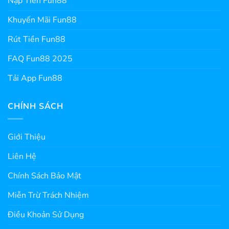
Nạp Tiền Fun88
Khuyến Mãi Fun88
Rút Tiền Fun88
FAQ Fun88 2025
Tải App Fun88
CHÍNH SÁCH
Giới Thiệu
Liên Hệ
Chính Sách Bảo Mật
Miễn Trừ Trách Nhiệm
Điều Khoản Sử Dụng