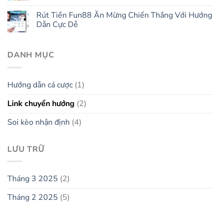
Rút Tiền Fun88 Ăn Mừng Chiến Thắng Với Hướng
Dẫn Cực Dễ
DANH MỤC
Hướng dẫn cá cược
(1)
Link chuyển hướng
(2)
Soi kèo nhận định
(4)
LƯU TRỮ
Tháng 3 2025
(2)
Tháng 2 2025
(5)