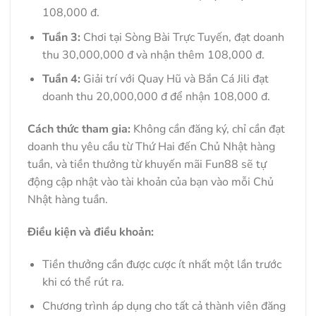
108,000 đ.
Tuần 3:
Chơi tại Sòng Bài Trực Tuyến, đạt doanh
thu 30,000,000 đ và nhận thêm 108,000 đ.
Tuần 4:
Giải trí với Quay Hũ và Bắn Cá Jili đạt
doanh thu 20,000,000 đ để nhận 108,000 đ.
Cách thức tham gia:
Không cần đăng ký, chỉ cần đạt
doanh thu yêu cầu từ Thứ Hai đến Chủ Nhật hàng
tuần, và tiền thưởng từ khuyến mãi Fun88 sẽ tự
động cập nhật vào tài khoản của bạn vào mỗi Chủ
Nhật hàng tuần.
Điều kiện và điều khoản:
Tiền thưởng cần được cược ít nhất một lần trước
khi có thể rút ra.
Chương trình áp dụng cho tất cả thành viên đăng