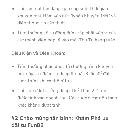
Chỉ cần một lần đăng ký trong suốt thời gian
khuyến mãi. Bấm vào nút “Nhận Khuyến Mãi” và
điền thông tin cần thiết.
Tiền thưởng sẽ tự động được cập nhật vào ví của
các thành viên hợp lệ vào mỗi Thứ Tư hàng tuần.
Điều Kiện Và Điều Khoản:
Tiền thưởng nhận được từ chương trình khuyến
mãi này cần được sử dụng ít nhất 3 lần để đặt
cược trước khi có thể rút ra.
Chỉ các cược tại Ứng dụng Thể Thao 2.0 mới
được tính vào doanh thu. Các cược ở các nền tảng
khác không được tính.
#2 Chào mừng tân binh: Khám Phá ưu
đãi từ Fun88