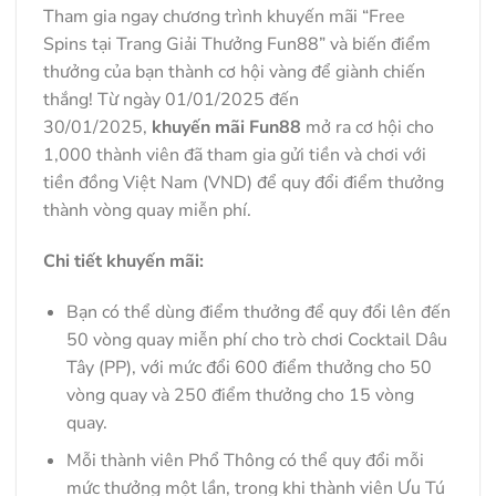
Tham gia ngay chương trình khuyến mãi “Free
Spins tại Trang Giải Thưởng Fun88” và biến điểm
thưởng của bạn thành cơ hội vàng để giành chiến
thắng! Từ ngày 01/01/2025 đến
30/01/2025,
khuyến mãi Fun88
mở ra cơ hội cho
1,000 thành viên đã tham gia gửi tiền và chơi với
tiền đồng Việt Nam (VND) để quy đổi điểm thưởng
thành vòng quay miễn phí.
Chi tiết khuyến mãi:
Bạn có thể dùng điểm thưởng để quy đổi lên đến
50 vòng quay miễn phí cho trò chơi Cocktail Dâu
Tây (PP), với mức đổi 600 điểm thưởng cho 50
vòng quay và 250 điểm thưởng cho 15 vòng
quay.
Mỗi thành viên Phổ Thông có thể quy đổi mỗi
mức thưởng một lần, trong khi thành viên Ưu Tú