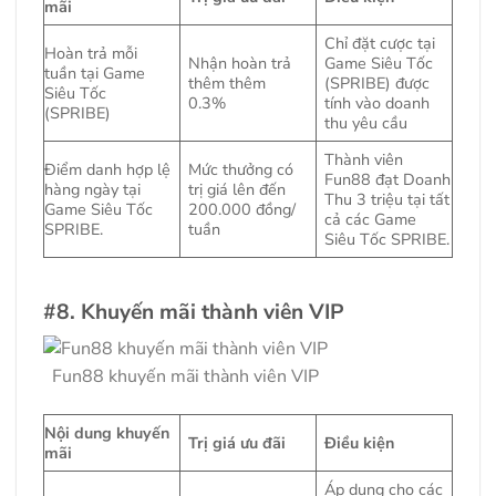
mãi
Chỉ đặt cược tại
Hoàn trả mỗi
Nhận hoàn trả
Game Siêu Tốc
tuần tại Game
thêm thêm
(SPRIBE) được
Siêu Tốc
0.3%
tính vào doanh
(SPRIBE)
thu yêu cầu
Thành viên
Điểm danh hợp lệ
Mức thưởng có
Fun88 đạt Doanh
hàng ngày tại
trị giá lên đến
Thu 3 triệu tại tất
Game Siêu Tốc
200.000 đồng/
cả các Game
SPRIBE.
tuần
Siêu Tốc SPRIBE.
#8. Khuyến mãi thành viên VIP
Fun88 khuyến mãi thành viên VIP
Nội dung khuyến
Trị giá ưu đãi
Điều kiện
mãi
Áp dụng cho các